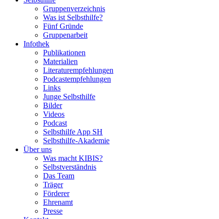
Gruppenverzeichnis
Was ist Selbsthilfe?
Fünf Gründe
Gruppenarbeit
Infothek
Publikationen
Materialien
Literaturempfehlungen
Podcastempfehlungen
Links
Junge Selbsthilfe
Bilder
Videos
Podcast
Selbsthilfe App SH
Selbsthilfe-Akademie
Über uns
Was macht KIBIS?
Selbstverständnis
Das Team
Träger
Förderer
Ehrenamt
Presse