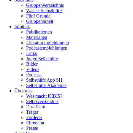
Gruppenverzeichnis
Was ist Selbsthilfe?
Fünf Gründe
Gruppenarbeit
Infothek
Publikationen
Materialien
Literaturempfehlungen
Podcastempfehlungen
Links
Junge Selbsthilfe
Bilder
Videos
Podcast
Selbsthilfe App SH
Selbsthilfe-Akademie
Über uns
Was macht KIBIS?
Selbstverständnis
Das Team
Träger
Förderer
Ehrenamt
Presse