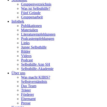
Gruppenverzeichnis
Was ist Selbsthilfe?
Fünf Gründe
Gruppenarbeit
Infothek
Publikationen
Materialien
Literaturempfehlungen
Podcastempfehlungen
Links
Junge Selbsthilfe
Bilder
Videos
Podcast
Selbsthilfe App SH
Selbsthilfe-Akademie
Über uns
Was macht KIBIS?
Selbstverständnis
Das Team
Träger
Förderer
Ehrenamt
Presse