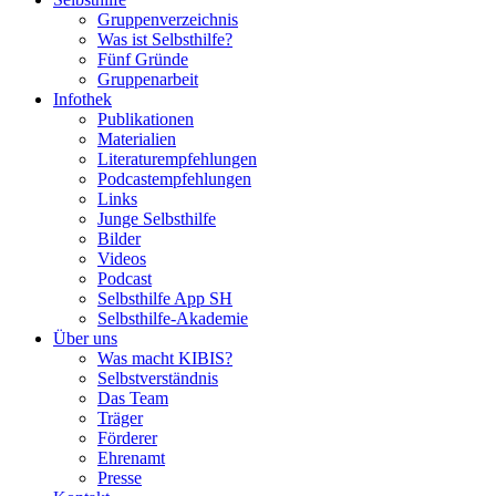
Gruppenverzeichnis
Was ist Selbsthilfe?
Fünf Gründe
Gruppenarbeit
Infothek
Publikationen
Materialien
Literaturempfehlungen
Podcastempfehlungen
Links
Junge Selbsthilfe
Bilder
Videos
Podcast
Selbsthilfe App SH
Selbsthilfe-Akademie
Über uns
Was macht KIBIS?
Selbstverständnis
Das Team
Träger
Förderer
Ehrenamt
Presse