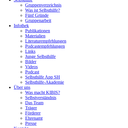
Gruppenverzeichnis
Was ist Selbsthilfe?
Fünf Gründe
Gruppenarbeit
Infothek
Publikationen
Materialien
Literaturempfehlungen
Podcastempfehlungen
Links
Junge Selbsthilfe
Bilder
Videos
Podcast
Selbsthilfe App SH
Selbsthilfe-Akademie
Über uns
Was macht KIBIS?
Selbstverständnis
Das Team
Träger
Förderer
Ehrenamt
Presse