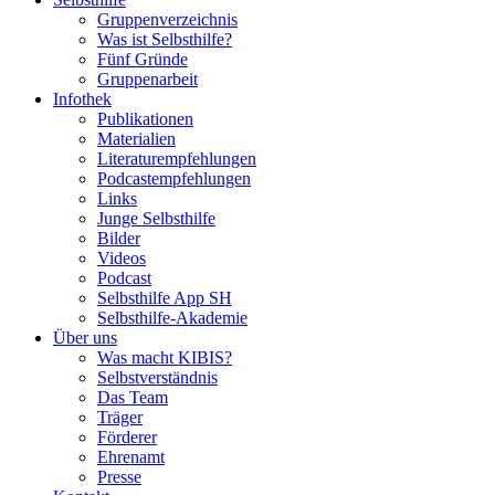
Gruppenverzeichnis
Was ist Selbsthilfe?
Fünf Gründe
Gruppenarbeit
Infothek
Publikationen
Materialien
Literaturempfehlungen
Podcastempfehlungen
Links
Junge Selbsthilfe
Bilder
Videos
Podcast
Selbsthilfe App SH
Selbsthilfe-Akademie
Über uns
Was macht KIBIS?
Selbstverständnis
Das Team
Träger
Förderer
Ehrenamt
Presse