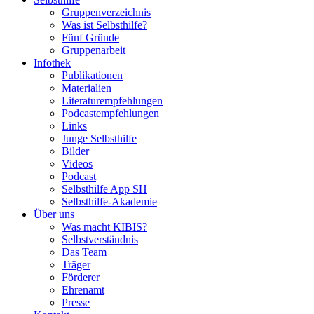
Gruppenverzeichnis
Was ist Selbsthilfe?
Fünf Gründe
Gruppenarbeit
Infothek
Publikationen
Materialien
Literaturempfehlungen
Podcastempfehlungen
Links
Junge Selbsthilfe
Bilder
Videos
Podcast
Selbsthilfe App SH
Selbsthilfe-Akademie
Über uns
Was macht KIBIS?
Selbstverständnis
Das Team
Träger
Förderer
Ehrenamt
Presse