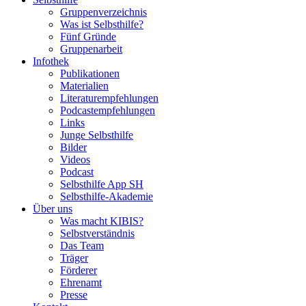
Gruppenverzeichnis
Was ist Selbsthilfe?
Fünf Gründe
Gruppenarbeit
Infothek
Publikationen
Materialien
Literaturempfehlungen
Podcastempfehlungen
Links
Junge Selbsthilfe
Bilder
Videos
Podcast
Selbsthilfe App SH
Selbsthilfe-Akademie
Über uns
Was macht KIBIS?
Selbstverständnis
Das Team
Träger
Förderer
Ehrenamt
Presse