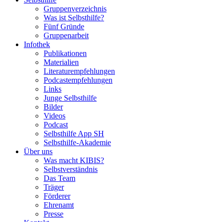
Gruppenverzeichnis
Was ist Selbsthilfe?
Fünf Gründe
Gruppenarbeit
Infothek
Publikationen
Materialien
Literaturempfehlungen
Podcastempfehlungen
Links
Junge Selbsthilfe
Bilder
Videos
Podcast
Selbsthilfe App SH
Selbsthilfe-Akademie
Über uns
Was macht KIBIS?
Selbstverständnis
Das Team
Träger
Förderer
Ehrenamt
Presse