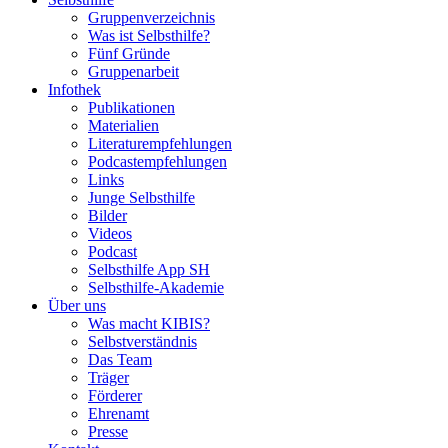
Gruppenverzeichnis
Was ist Selbsthilfe?
Fünf Gründe
Gruppenarbeit
Infothek
Publikationen
Materialien
Literaturempfehlungen
Podcastempfehlungen
Links
Junge Selbsthilfe
Bilder
Videos
Podcast
Selbsthilfe App SH
Selbsthilfe-Akademie
Über uns
Was macht KIBIS?
Selbstverständnis
Das Team
Träger
Förderer
Ehrenamt
Presse