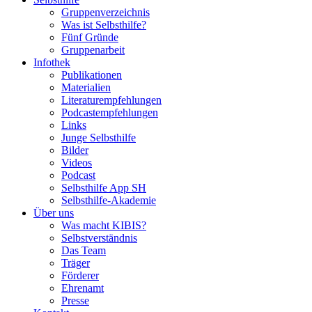
Gruppenverzeichnis
Was ist Selbsthilfe?
Fünf Gründe
Gruppenarbeit
Infothek
Publikationen
Materialien
Literaturempfehlungen
Podcastempfehlungen
Links
Junge Selbsthilfe
Bilder
Videos
Podcast
Selbsthilfe App SH
Selbsthilfe-Akademie
Über uns
Was macht KIBIS?
Selbstverständnis
Das Team
Träger
Förderer
Ehrenamt
Presse