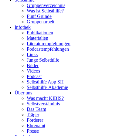
Gruppenverzeichnis
Was ist Selbsthilfe?
Fünf Gründe
Gruppenarbeit
Infothek
Publikationen
Materialien
Literaturempfehlungen
Podcastempfehlungen
Links
Junge Selbsthilfe
Bilder
Videos
Podcast
Selbsthilfe App SH
Selbsthilfe-Akademie
Über uns
Was macht KIBIS?
Selbstverständnis
Das Team
Träger
Förderer
Ehrenamt
Presse