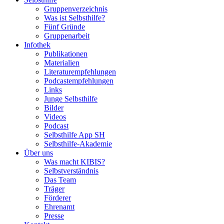
Gruppenverzeichnis
Was ist Selbsthilfe?
Fünf Gründe
Gruppenarbeit
Infothek
Publikationen
Materialien
Literaturempfehlungen
Podcastempfehlungen
Links
Junge Selbsthilfe
Bilder
Videos
Podcast
Selbsthilfe App SH
Selbsthilfe-Akademie
Über uns
Was macht KIBIS?
Selbstverständnis
Das Team
Träger
Förderer
Ehrenamt
Presse