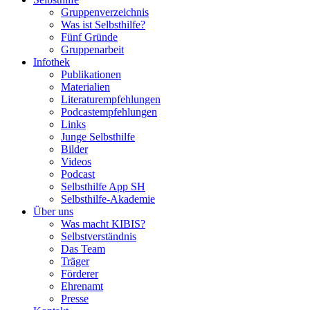
Gruppenverzeichnis
Was ist Selbsthilfe?
Fünf Gründe
Gruppenarbeit
Infothek
Publikationen
Materialien
Literaturempfehlungen
Podcastempfehlungen
Links
Junge Selbsthilfe
Bilder
Videos
Podcast
Selbsthilfe App SH
Selbsthilfe-Akademie
Über uns
Was macht KIBIS?
Selbstverständnis
Das Team
Träger
Förderer
Ehrenamt
Presse