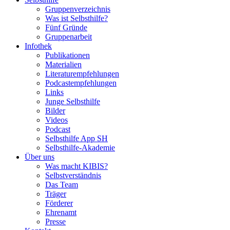
Gruppenverzeichnis
Was ist Selbsthilfe?
Fünf Gründe
Gruppenarbeit
Infothek
Publikationen
Materialien
Literaturempfehlungen
Podcastempfehlungen
Links
Junge Selbsthilfe
Bilder
Videos
Podcast
Selbsthilfe App SH
Selbsthilfe-Akademie
Über uns
Was macht KIBIS?
Selbstverständnis
Das Team
Träger
Förderer
Ehrenamt
Presse