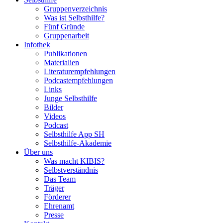
Gruppenverzeichnis
Was ist Selbsthilfe?
Fünf Gründe
Gruppenarbeit
Infothek
Publikationen
Materialien
Literaturempfehlungen
Podcastempfehlungen
Links
Junge Selbsthilfe
Bilder
Videos
Podcast
Selbsthilfe App SH
Selbsthilfe-Akademie
Über uns
Was macht KIBIS?
Selbstverständnis
Das Team
Träger
Förderer
Ehrenamt
Presse