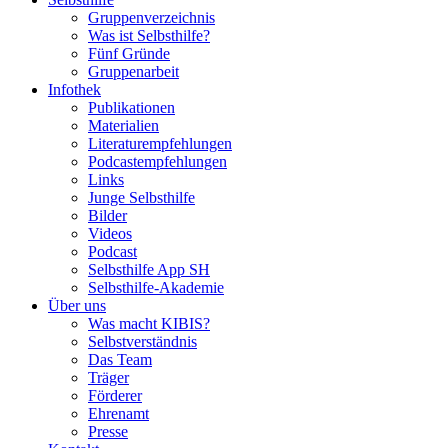
Gruppenverzeichnis
Was ist Selbsthilfe?
Fünf Gründe
Gruppenarbeit
Infothek
Publikationen
Materialien
Literaturempfehlungen
Podcastempfehlungen
Links
Junge Selbsthilfe
Bilder
Videos
Podcast
Selbsthilfe App SH
Selbsthilfe-Akademie
Über uns
Was macht KIBIS?
Selbstverständnis
Das Team
Träger
Förderer
Ehrenamt
Presse