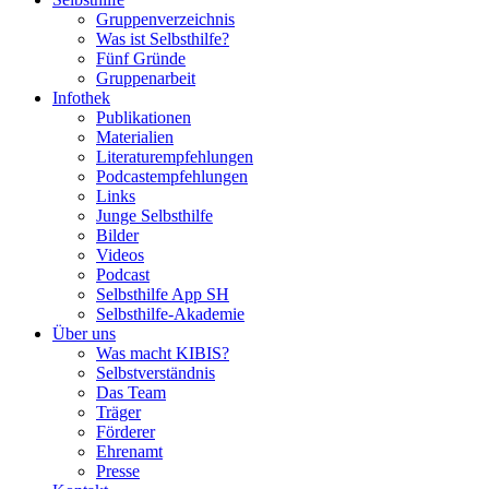
Gruppenverzeichnis
Was ist Selbsthilfe?
Fünf Gründe
Gruppenarbeit
Infothek
Publikationen
Materialien
Literaturempfehlungen
Podcastempfehlungen
Links
Junge Selbsthilfe
Bilder
Videos
Podcast
Selbsthilfe App SH
Selbsthilfe-Akademie
Über uns
Was macht KIBIS?
Selbstverständnis
Das Team
Träger
Förderer
Ehrenamt
Presse