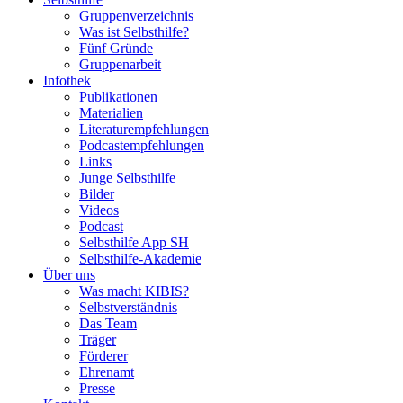
Gruppenverzeichnis
Was ist Selbsthilfe?
Fünf Gründe
Gruppenarbeit
Infothek
Publikationen
Materialien
Literaturempfehlungen
Podcastempfehlungen
Links
Junge Selbsthilfe
Bilder
Videos
Podcast
Selbsthilfe App SH
Selbsthilfe-Akademie
Über uns
Was macht KIBIS?
Selbstverständnis
Das Team
Träger
Förderer
Ehrenamt
Presse