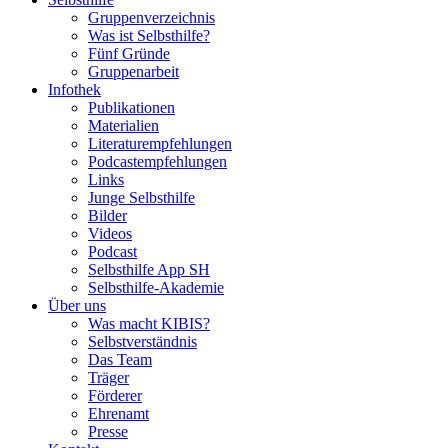
Gruppenverzeichnis
Was ist Selbsthilfe?
Fünf Gründe
Gruppenarbeit
Infothek
Publikationen
Materialien
Literaturempfehlungen
Podcastempfehlungen
Links
Junge Selbsthilfe
Bilder
Videos
Podcast
Selbsthilfe App SH
Selbsthilfe-Akademie
Über uns
Was macht KIBIS?
Selbstverständnis
Das Team
Träger
Förderer
Ehrenamt
Presse