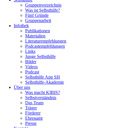
Gruppenverzeichnis
Was ist Selbsthilfe?
Fünf Gründe
Gruppenarbeit
Infothek
Publikationen
Materialien
Literaturempfehlungen
Podcastempfehlungen
Links
Junge Selbsthilfe
Bilder
Videos
Podcast
Selbsthilfe App SH
Selbsthilfe-Akademie
Über uns
Was macht KIBIS?
Selbstverständnis
Das Team
Träger
Förderer
Ehrenamt
Presse