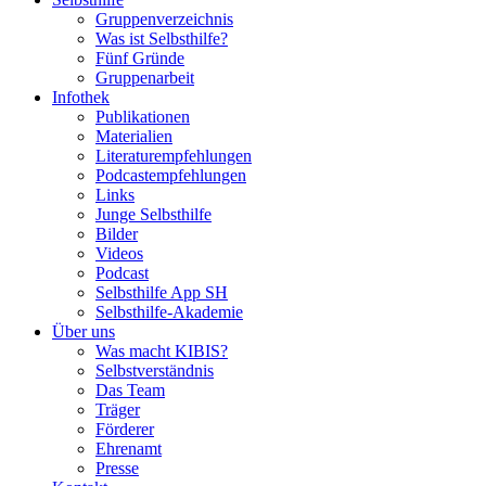
Gruppenverzeichnis
Was ist Selbsthilfe?
Fünf Gründe
Gruppenarbeit
Infothek
Publikationen
Materialien
Literaturempfehlungen
Podcastempfehlungen
Links
Junge Selbsthilfe
Bilder
Videos
Podcast
Selbsthilfe App SH
Selbsthilfe-Akademie
Über uns
Was macht KIBIS?
Selbstverständnis
Das Team
Träger
Förderer
Ehrenamt
Presse