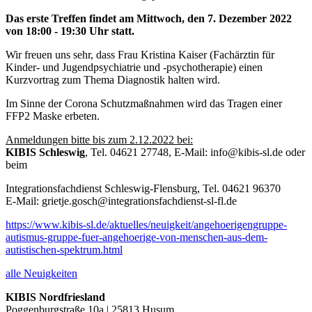
Das erste Treffen findet am Mittwoch, den 7. Dezember 2022
von 18:00 - 19:30 Uhr statt.
Wir freuen uns sehr, dass Frau Kristina Kaiser (Fachärztin für
Kinder- und Jugendpsychiatrie und -psychotherapie) einen
Kurzvortrag zum Thema Diagnostik halten wird.
Im Sinne der Corona Schutzmaßnahmen wird das Tragen einer
FFP2 Maske erbeten.
Anmeldungen bitte bis zum 2.12.2022 bei:
KIBIS Schleswig
, Tel. 04621 27748, E-Mail: info@kibis-sl.de oder
beim
Integrationsfachdienst Schleswig-Flensburg, Tel. 04621 96370
E-Mail: grietje.gosch@integrationsfachdienst-sl-fl.de
https://www.kibis-sl.de/aktuelles/neuigkeit/angehoerigengruppe-
autismus-gruppe-fuer-angehoerige-von-menschen-aus-dem-
autistischen-spektrum.html
alle Neuigkeiten
KIBIS Nordfriesland
Poggenburgstraße 10a | 25813 Husum