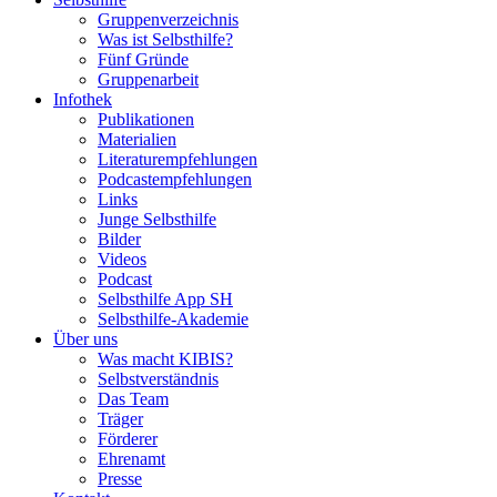
Gruppenverzeichnis
Was ist Selbsthilfe?
Fünf Gründe
Gruppenarbeit
Infothek
Publikationen
Materialien
Literaturempfehlungen
Podcastempfehlungen
Links
Junge Selbsthilfe
Bilder
Videos
Podcast
Selbsthilfe App SH
Selbsthilfe-Akademie
Über uns
Was macht KIBIS?
Selbstverständnis
Das Team
Träger
Förderer
Ehrenamt
Presse