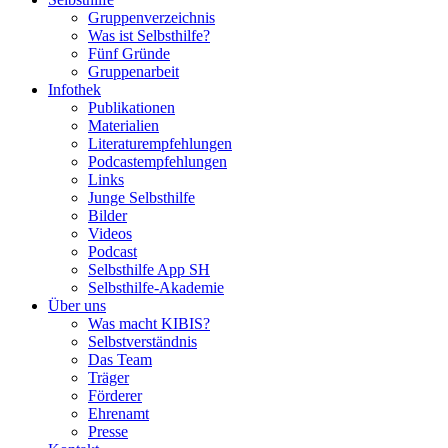
Gruppenverzeichnis
Was ist Selbsthilfe?
Fünf Gründe
Gruppenarbeit
Infothek
Publikationen
Materialien
Literaturempfehlungen
Podcastempfehlungen
Links
Junge Selbsthilfe
Bilder
Videos
Podcast
Selbsthilfe App SH
Selbsthilfe-Akademie
Über uns
Was macht KIBIS?
Selbstverständnis
Das Team
Träger
Förderer
Ehrenamt
Presse