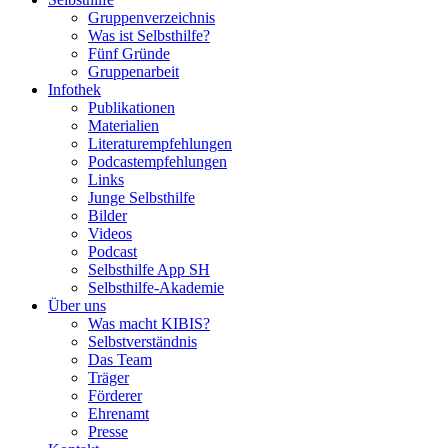
Gruppenverzeichnis
Was ist Selbsthilfe?
Fünf Gründe
Gruppenarbeit
Infothek
Publikationen
Materialien
Literaturempfehlungen
Podcastempfehlungen
Links
Junge Selbsthilfe
Bilder
Videos
Podcast
Selbsthilfe App SH
Selbsthilfe-Akademie
Über uns
Was macht KIBIS?
Selbstverständnis
Das Team
Träger
Förderer
Ehrenamt
Presse